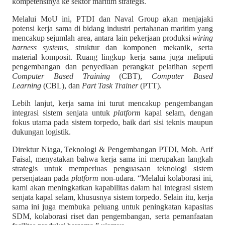
kompetensinya ke sektor maritim strategis.
Melalui MoU ini, PTDI dan Naval Group akan menjajaki
potensi kerja sama di bidang industri pertahanan maritim yang
mencakup sejumlah area, antara lain pekerjaan produksi
wiring
harness systems
, struktur dan komponen mekanik, serta
material komposit. Ruang lingkup kerja sama juga meliputi
pengembangan dan penyediaan perangkat pelatihan seperti
Computer Based Training
(CBT),
Computer Based
Learning
(CBL), dan
Part Task Trainer
(PTT).
Lebih lanjut, kerja sama ini turut mencakup pengembangan
integrasi sistem senjata untuk
platform
kapal selam, dengan
fokus utama pada sistem torpedo, baik dari sisi teknis maupun
dukungan logistik.
Direktur Niaga, Teknologi & Pengembangan PTDI, Moh. Arif
Faisal, menyatakan bahwa kerja sama ini merupakan langkah
strategis untuk memperluas penguasaan teknologi sistem
persenjataan pada
platform
non-udara. “Melalui kolaborasi ini,
kami akan meningkatkan kapabilitas dalam hal integrasi sistem
senjata kapal selam, khususnya sistem torpedo. Selain itu, kerja
sama ini juga membuka peluang untuk peningkatan kapasitas
SDM, kolaborasi riset dan pengembangan, serta pemanfaatan