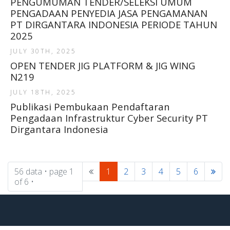
PENGUMUMAN TENDER/SELEKSI UMUM
PENGADAAN PENYEDIA JASA PENGAMANAN
PT DIRGANTARA INDONESIA PERIODE TAHUN
2025
JULY 30TH, 2025
OPEN TENDER JIG PLATFORM & JIG WING
N219
JULY 18TH, 2025
Publikasi Pembukaan Pendaftaran
Pengadaan Infrastruktur Cyber Security PT
Dirgantara Indonesia
56 data • page 1
1
2
3
4
5
6
of 6 •